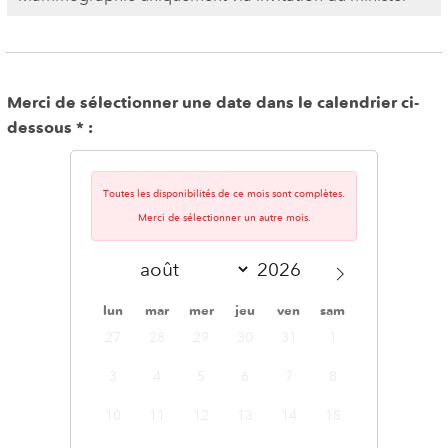
Merci de sélectionner une date dans le calendrier ci-
dessous
Toutes les disponibilités de ce mois sont complètes.
Merci de sélectionner un autre mois.
lun
mar
mer
jeu
ven
sam
dim
27
28
29
30
31
1
2
3
4
5
6
7
8
9
10
11
12
13
14
15
16