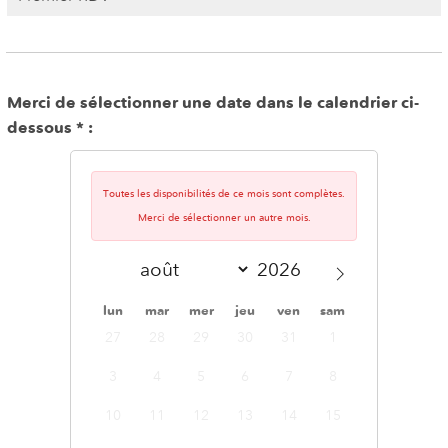
Merci de sélectionner une date dans le calendrier ci-
dessous
Toutes les disponibilités de ce mois sont complètes.
Merci de sélectionner un autre mois.
lun
mar
mer
jeu
ven
sam
dim
27
28
29
30
31
1
2
3
4
5
6
7
8
9
10
11
12
13
14
15
16