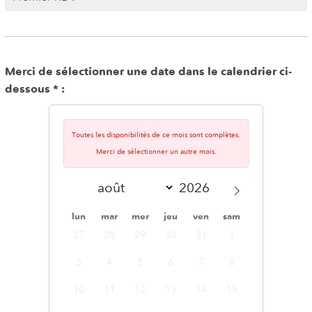
Merci de sélectionner une date dans le calendrier ci-
dessous
Toutes les disponibilités de ce mois sont complètes.
Merci de sélectionner un autre mois.
lun
mar
mer
jeu
ven
sam
dim
27
28
29
30
31
1
2
3
4
5
6
7
8
9
10
11
12
13
14
15
16