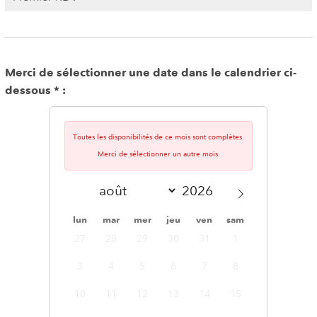
Merci de sélectionner une date dans le calendrier ci-
dessous
Toutes les disponibilités de ce mois sont complètes.
Merci de sélectionner un autre mois.
lun
mar
mer
jeu
ven
sam
dim
27
28
29
30
31
1
2
3
4
5
6
7
8
9
10
11
12
13
14
15
16