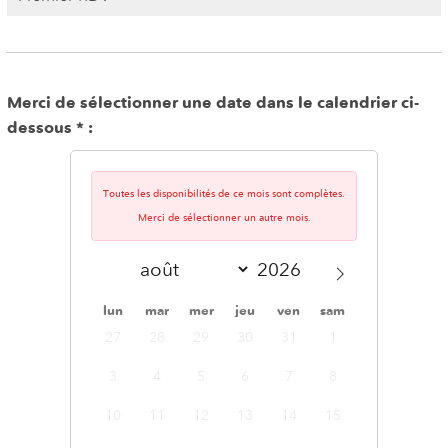
Merci de sélectionner une date dans le calendrier ci-
dessous
Toutes les disponibilités de ce mois sont complètes.
Merci de sélectionner un autre mois.
lun
mar
mer
jeu
ven
sam
dim
27
28
29
30
31
1
2
3
4
5
6
7
8
9
10
11
12
13
14
15
16